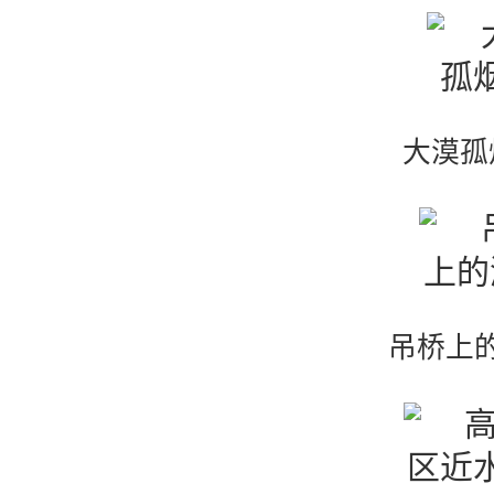
大漠孤
吊桥上