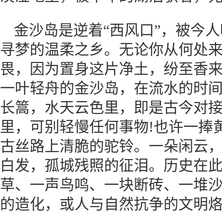
金沙岛是逆着“西风口”，被今
寻梦的温柔之乡。无论你从何处
畏，因为置身这片净土，纷至香
一叶轻舟的金沙岛，在流水的时
长篙，水天云色里，即是古今对
里，可别轻慢任何事物!也许一捧
古丝路上清脆的驼铃。一朵闲云
白发，孤城残照的征泪。历史在
草、一声鸟鸣、一块断砖、一堆沙
的造化，或人与自然抗争的文明