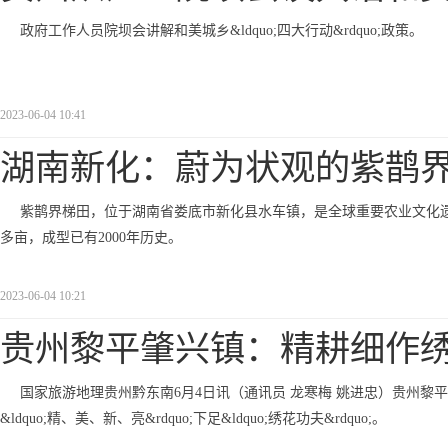
政府工作人员院坝会讲解和美城乡&ldquo;四大行动&rdquo;政策。
2023-06-04 10:41
湖南新化：蔚为状观的紫鹊
紫鹊界梯田，位于湖南省娄底市新化县水车镇，是全球重要农业文化遗
多亩，成型已有2000年历史。
2023-06-04 10:21
贵州黎平肇兴镇：精耕细作
国家旅游地理贵州黔东南6月4日讯（通讯员 龙寒梅 姚进忠）贵州黎平县肇
&ldquo;精、美、新、亮&rdquo;下足&ldquo;绣花功夫&rdquo;。