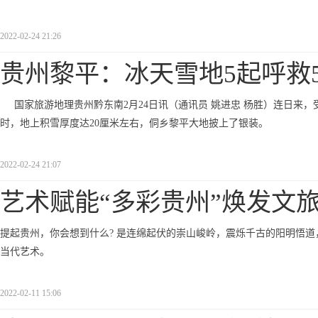
2022-02-24 21:26
贵州黎平：冰天雪地5起呼救
国家旅游地理贵州黔东南2月24日讯（通讯员 姚进忠 杨胜）连日来，
时，地上积雪厚度达20厘米左右，侗乡黎平大地披上了银装。
2022-02-24 21:07
艺术赋能“多彩贵州”焕发文
提起贵州，你会想到什么? 是连绵起伏的崇山峻岭，震烁千古的阳明悟
当代艺术。
2022-02-11 15:06