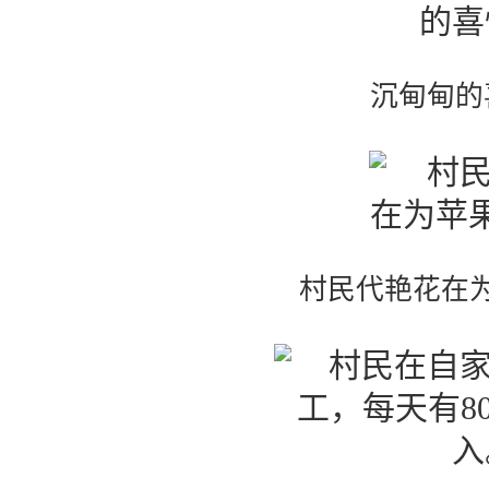
沉甸甸的
村民代艳花在