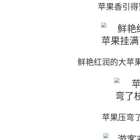
苹果香引得
鲜艳红润的大苹
苹果压弯