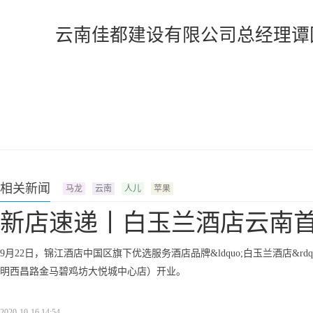
云南佳都建设有限公司总经理谭
相关新闻
马龙
云南
人儿
苹果
新店速递丨白玉兰酒店云南
9月22日，锦江酒店中国区旗下优选服务酒店品牌&ldquo;白玉兰酒店&rdqu
明西昌路金马碧鸡坊大悦城中心店）开业。
2020-10-16 14:54