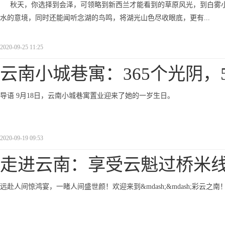
秋天，你选择到会泽，可领略到新西兰才能看到的草原风光，到白雾
水的意境，同时还能闻听念湖的鸟鸣，将湖光山色尽收眼底，更有...
2020-09-25 11:25
云南小城巷寓：365个光阴，5
导语 9月18日，云南小城巷寓置业迎来了她的一岁生日。
2020-09-19 09:53
走进云南：享受云魁过桥米
远赴人间惊鸿宴，一睹人间盛世颜！欢迎来到&mdash;&mdash;彩