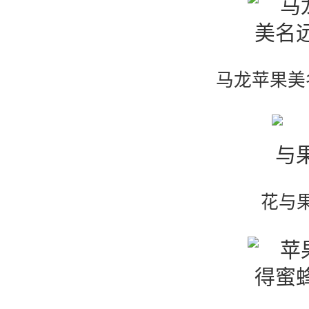
马龙苹果美
花与