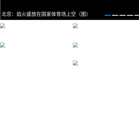
北京：焰火盛放在国家体育场上空（图）
北京：焰火盛放在国家体育场上空（图）
甘孜州丹巴县：名不虚传的川西“颜值”担当
北京：2020年中国国际服务贸易交易会难忘的
国家旅游地理：江西灵山风景美图袭来，九月
台风季的广西北海涠洲岛五彩滩景色迷人
查济故事 | 一桥一故事，跨越百年，静诉匠
惠杭两苏堤，一花两世界：苏东坡的“两个西
在天成象 在地成形 ——牛郎织女传说的起源
云南：茶马古道：探寻过往，连接历史