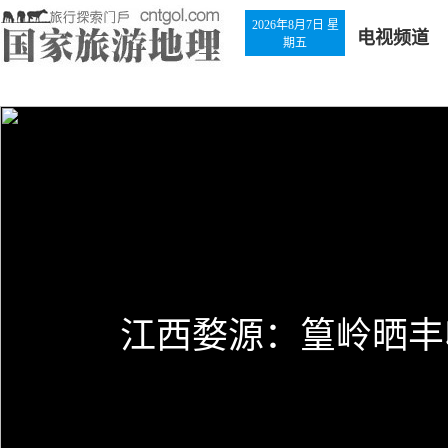
2026年8月7日 星
电视频道
期五
江西上饶：灵山，给
探野嘉花溪谷巨石列
西藏申扎：黑颈鹤喜
江苏盐城：麋鹿乐园(
贵州从江：欢庆芦笙
江西婺源：篁岭晒丰
世界上最大的苗族聚
狭窄的城市——云南
秋色禾木